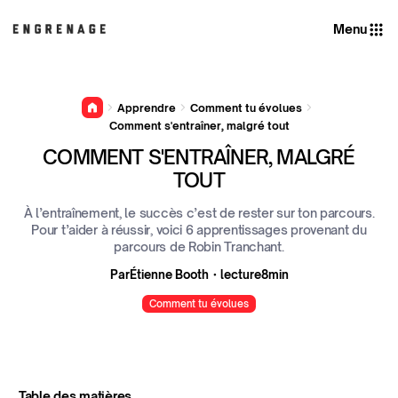
Menu
Apprendre
Comment tu évolues
Comment s'entraîner, malgré tout
COMMENT S'ENTRAÎNER, MALGRÉ
TOUT
À l’entraînement, le succès c’est de rester sur ton parcours.
Pour t’aider à réussir, voici 6 apprentissages provenant du
parcours de Robin Tranchant.
Par
Étienne Booth
・
lecture
8
min
Comment tu évolues
Table des matières