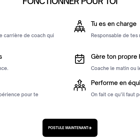
FONCTIONNER POUR TOI
Tu es en charge
 carrière de coach qui
Responsable de tes m
s
Gère ton propre 
nce.
Coache le matin ou le
Performe en équ
xpérience pour te
On fait ce qu’il faut 
POSTULE MAINTENANT