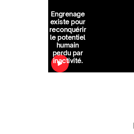
Engrenage
existe pour
reconquérir
le potentiel
humain
perdu par
inactivité.
Des
carrières
de coachs,
c’est notre
façon d’y
arriver.
Étienne Booth -
Fondateur