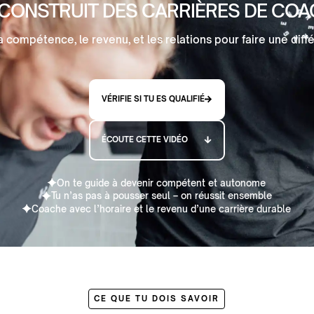
CONSTRUIT DES CARRIÈRES DE CO
a compétence, le revenu, et les relations pour faire une diff
VÉRIFIE SI TU ES QUALIFIÉ
ÉCOUTE CETTE VIDÉO
On te guide à devenir compétent et autonome
Tu n’as pas à pousser seul – on réussit ensemble
Coache avec l’horaire et le revenu d’une carrière durable
CE QUE TU DOIS SAVOIR