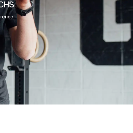
ACHS
érence.