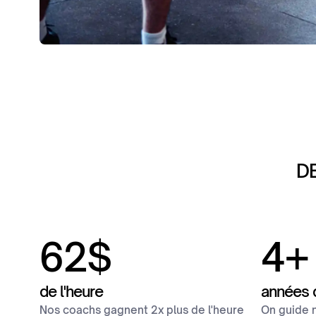
D
62
$
4
+
de l'heure
années 
Nos coachs gagnent 2x plus de l'heure
On guide 